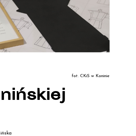
fot. CKiS w Koninie
nińskiej
sińska