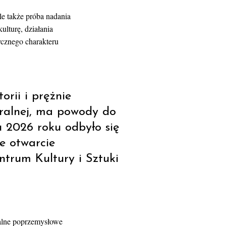
le także próba nadania
ulturę, działania
ycznego charakteru
orii i prężnie
turalnej, ma powody do
 2026 roku odbyło się
e otwarcie
trum Kultury i Sztuki
kalne poprzemysłowe