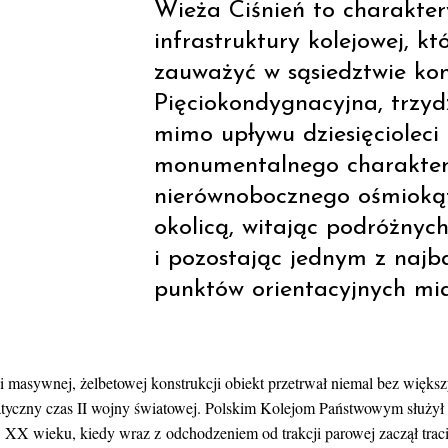
Wieża Ciśnień to charakte
infrastruktury kolejowej, k
zauważyć w sąsiedztwie kon
Pięciokondygnacyjna, trzy
mimo upływu dziesięcioleci 
monumentalnego charakteru
nierównobocznego ośmiokąt
okolicą, witając podróżnych
i pozostając jednym z najb
punktów orientacyjnych mia
i masywnej, żelbetowej konstrukcji obiekt przetrwał niemal bez więks
tyczny czas II wojny światowej. Polskim Kolejom Państwowym służył 
0. XX wieku, kiedy wraz z odchodzeniem od trakcji parowej zaczął trac