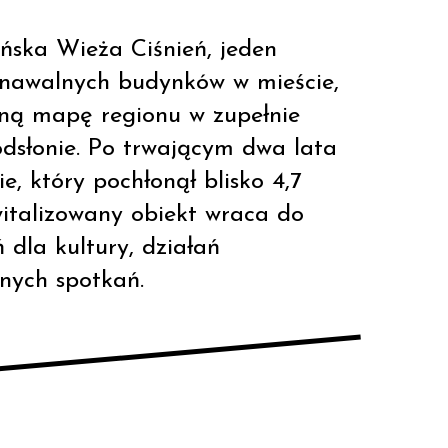
ińska Wieża Ciśnień, jeden
znawalnych budynków w mieście,
lną mapę regionu w zupełnie
odsłonie. Po trwającym dwa lata
, który pochłonął blisko 4,7
witalizowany obiekt wraca do
ń dla kultury, działań
lnych spotkań.