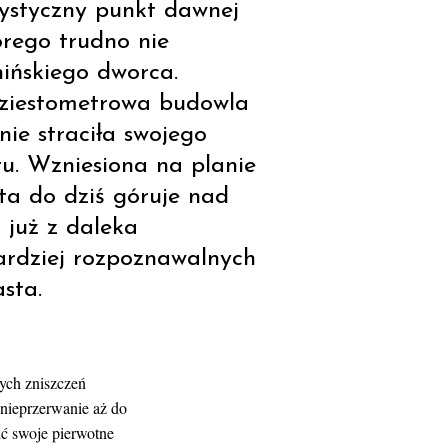
rystyczny punkt dawnej
tórego trudno nie
ińskiego dworca.
dziestometrowa budowla
nie straciła swojego
. Wzniesiona na planie
a do dziś góruje nad
 już z daleka
ardziej rozpoznawalnych
sta.
zych zniszczeń
nieprzerwanie aż do
ić swoje pierwotne