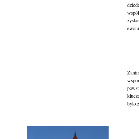
dzied
współ
zyska
ewolu
Zanim
wspom
powsta
klucz
było 