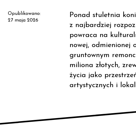
Opublikowano:
Ponad stuletnia kon
27 maja 2026
z najbardziej rozpo
powraca na kultura
nowej, odmienionej 
gruntownym remoncie
miliona złotych, zre
życia jako przestrze
artystycznych i loka