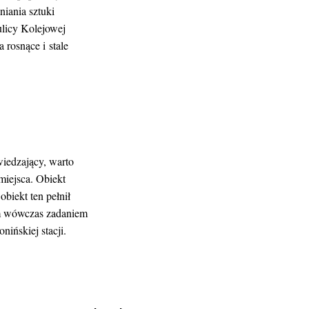
iania sztuki
ulicy Kolejowej
 rosnące i stale
wiedzający, warto
miejsca. Obiekt
biekt ten pełnił
ym wówczas zadaniem
ińskiej stacji.