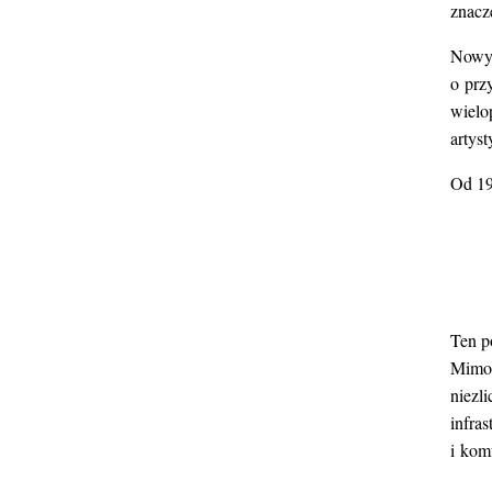
znacz
Nowy 
o prz
wielo
artys
Od 19
Ten p
Mimo,
niezl
infra
i kom