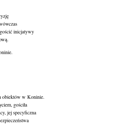
cyzję
a wówczas
gościć inicjatywy
ową.
ninie.
ch obiektów w Koninie.
yciem, gościła
y, jej specyficzna
bezpieczeństwa