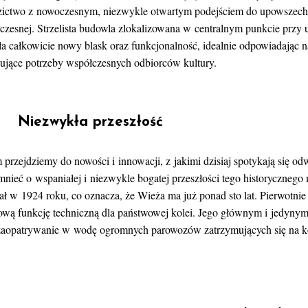
zictwo z nowoczesnym, niezwykle otwartym podejściem do upowszechn
czesnej. Strzelista budowla zlokalizowana w centralnym punkcie przy 
ła całkowicie nowy blask oraz funkcjonalność, idealnie odpowiadając na
ujące potrzeby współczesnych odbiorców kultury.
Niezwykła przeszłość
 przejdziemy do nowości i innowacji, z jakimi dzisiaj spotykają się od
nieć o wspaniałej i niezwykle bogatej przeszłości tego historycznego 
ł w 1924 roku, co oznacza, że Wieża ma już ponad sto lat. Pierwotnie o
ową funkcję techniczną dla państwowej kolei. Jego głównym i jedyn
zaopatrywanie w wodę ogromnych parowozów zatrzymujących się na kon