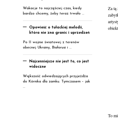
Za tą
Wakacje to najczęściej czas, kiedy
bardzo chcemy, żeby teraz trwało ...
zabyt
artys
obiekt
Opowieść o tułackiej melodii,
która nie zna granic i uprzedzeń
Po II wojnie światowej z terenów
obecnej Ukrainy, Białorusi i ...
Najcenniejsze nie jest to, co jest
widoczne
Większość odwiedzających przyjeżdża
do Kórnika dla zamku. Tymczasem – jak
...
To mi