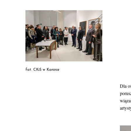
fot. CKiS w Koninie
Dla o
porusz
wiąza
artyst