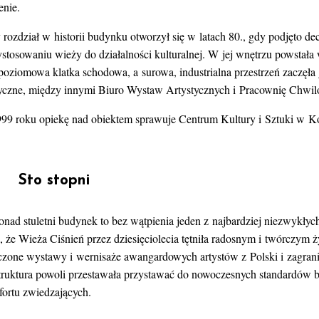
enie.
rozdział w historii budynku otworzył się w latach 80., gdy podjęto de
ystosowaniu wieży do działalności kulturalnej. W jej wnętrzu powstał
poziomowa klatka schodowa, a surowa, industrialna przestrzeń zaczęła 
tyczne, między innymi Biuro Wystaw Artystycznych i Pracownię Chwil
99 roku opiekę nad obiektem sprawuje Centrum Kultury i Sztuki w Ko
Sto stopni
onad stuletni budynek to bez wątpienia jeden z najbardziej niezwykły
 że Wieża Ciśnień przez dziesięciolecia tętniła radosnym i twórczym ż
iczone wystawy i wernisaże awangardowych artystów z Polski i zagranic
struktura powoli przestawała przystawać do nowoczesnych standardów 
fortu zwiedzających.