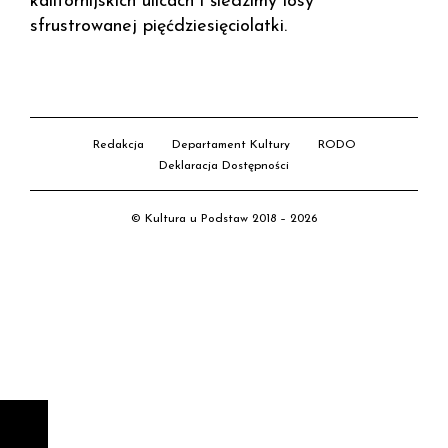
kalifornijskich ulicach i śledzimy losy
sfrustrowanej pięćdziesięciolatki.
Redakcja
Departament Kultury
RODO
Deklaracja Dostępności
© Kultura u Podstaw 2018 – 2026
D