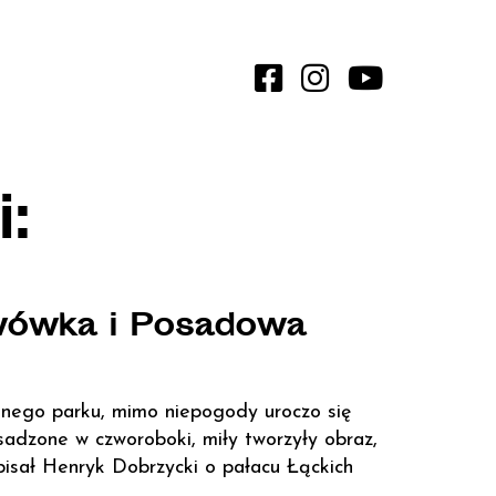
:
Lwówka i Posadowa
dnego parku, mimo niepogody uroczo się
sadzone w czworoboki, miły tworzyły obraz,
 pisał Henryk Dobrzycki o pałacu Łąckich