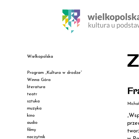
Z
Wielkopolska
Program „Kultura w drodze”
Winna Góra
literatura
Fr
teatr
sztuka
Micha
muzyka
„Wsp
kino
audio
prze
filmy
twor
naczytnik
w Po