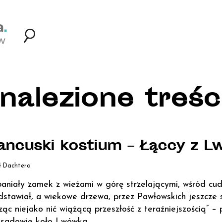
nalezione treści
ancuski kostium – Łąccy z 
ł Dachtera
aniały zamek z wieżami w górę strzelającymi, wśród cu
dstawiał, a wiekowe drzewa, przez Pawłowskich jeszcze 
ząc niejako nić wiążącą przeszłość z teraźniejszością” –
sadowie koło Lwówka.