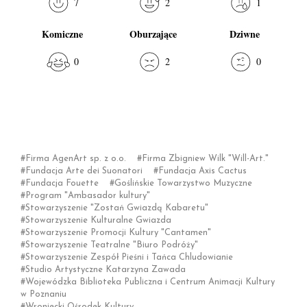
7
2
1
Komiczne
Oburzające
Dziwne
0
2
0
Firma AgenArt sp. z o.o.
Firma Zbigniew Wilk "Will-Art."
Fundacja Arte dei Suonatori
Fundacja Axis Cactus
Fundacja Fouette
Goślińskie Towarzystwo Muzyczne
Program "Ambasador kultury"
Stowarzyszenie "Zostań Gwiazdą Kabaretu"
Stowarzyszenie Kulturalne Gwiazda
Stowarzyszenie Promocji Kultury "Cantamen"
Stowarzyszenie Teatralne "Biuro Podróży"
Stowarzyszenie Zespół Pieśni i Tańca Chludowianie
Studio Artystyczne Katarzyna Zawada
Wojewódzka Biblioteka Publiczna i Centrum Animacji Kultury
w Poznaniu
Wroniecki Ośrodek Kultury