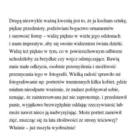
Drugą niezwykle ważną kwestią jest to, że ja kocham sztukę,
piękne przedmioty, podziwiam bogactwo ornamentów
i surowość formy – widzę piękno w wielu jego odsłonach
i mam imperatyw, aby się swoim widzeniem świata dzielić.
Widzę też piękno w tym, co w powierzchownym odbiorze
uchodziłoby za brzydkie czy wręcz odstręczające. Bawią
mnie małe odkrycia, osobiste przemyślenia i możliwość
przemycania tego w fotografii. Wielką radość sprawiło mi
fotografowanie np. portretów trumiennych kilku kobiet, gdzie
miałam nieodparte wrażenie, że malarz pofolgował sobie,
uznając, że zainteresowana już nie zaprotestuje, i przedstawił
panie, wyjątkowo bezwzględnie oddając rzeczywistość lub
może nawet nieco ją nadwyrężając. Może portret zamówił
zięć, mszcząc się za lata złośliwości ze strony teściowej?
Właśnie – już ruszyła wyobraźnia!