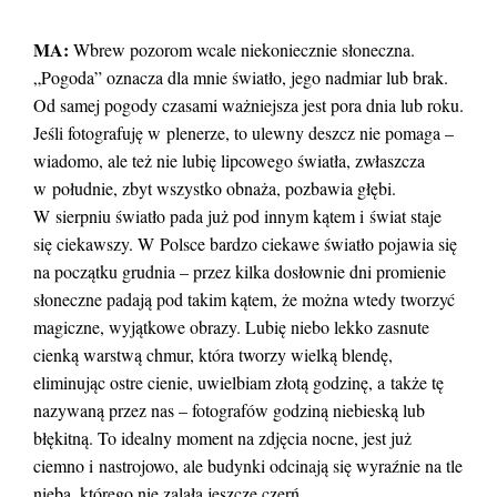
MA:
Wbrew pozorom wcale niekoniecznie słoneczna.
„Pogoda” oznacza dla mnie światło, jego nadmiar lub brak.
Od samej pogody czasami ważniejsza jest pora dnia lub roku.
Jeśli fotografuję w plenerze, to ulewny deszcz nie pomaga –
wiadomo, ale też nie lubię lipcowego światła, zwłaszcza
w południe, zbyt wszystko obnaża, pozbawia głębi.
W sierpniu światło pada już pod innym kątem i świat staje
się ciekawszy. W Polsce bardzo ciekawe światło pojawia się
na początku grudnia – przez kilka dosłownie dni promienie
słoneczne padają pod takim kątem, że można wtedy tworzyć
magiczne, wyjątkowe obrazy. Lubię niebo lekko zasnute
cienką warstwą chmur, która tworzy wielką blendę,
eliminując ostre cienie, uwielbiam złotą godzinę, a także tę
nazywaną przez nas – fotografów godziną niebieską lub
błękitną. To idealny moment na zdjęcia nocne, jest już
ciemno i nastrojowo, ale budynki odcinają się wyraźnie na tle
nieba, którego nie zalała jeszcze czerń.