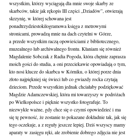
wszystkim, którzy wyciągają dla mnie swoje skarby ze
skarbców, takie jak rękopis III części „Dziadów”, otwierają
skrzynię, w której schowana jest
ponadtrzydziestokilogramowa księga z metrowymi
stronicami, prowadzą mnie na dach czytelni w Górze,
a przede wszystkim raczą opowieściami z bibliotecznego,
muzealnego lub archiwalnego frontu. Kłaniam się również
Magdalenie Sobczak z Radia Pogoda, która chętnie zaprasza
moich gości do studia, a oni przeciekawie opowiadają o tym,
kto nosi klucze do skarbca w Kórniku, o której porze dnia
złoto najpiękniej się świeci lub co gwiazdy rocka czytają
dzieciom. Przede wszystkim jednak chciałaby podziękować
Magdzie Adamczewskiej, która mi towarzyszy w podróżach
po Wielkopolsce i pięknie wszystko fotografuje. To
niezwykle ważne, gdy chce się o czymś opowiedzieć i ma
się tę pewność, że zostanie to pokazane dokładnie tak, jak się
tego oczekuje, a z reguły jeszcze lepiej. Dziś wszyscy mamy
aparaty w zasięgu ręki, ale zrobienie dobrego zdjęcia nie jest