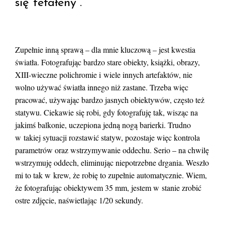
się tefałeny”.
Zupełnie inną sprawą – dla mnie kluczową – jest kwestia
światła. Fotografując bardzo stare obiekty, książki, obrazy,
XIII-wieczne polichromie i wiele innych artefaktów, nie
wolno używać światła innego niż zastane. Trzeba więc
pracować, używając bardzo jasnych obiektywów, często też
statywu. Ciekawie się robi, gdy fotografuję tak, wisząc na
jakimś balkonie, uczepiona jedną nogą barierki. Trudno
w takiej sytuacji rozstawić statyw, pozostaje więc kontrola
parametrów oraz wstrzymywanie oddechu. Serio – na chwilę
wstrzymuję oddech, eliminując niepotrzebne drgania. Weszło
mi to tak w krew, że robię to zupełnie automatycznie. Wiem,
że fotografując obiektywem 35 mm, jestem w stanie zrobić
ostre zdjęcie, naświetlając 1/20 sekundy.