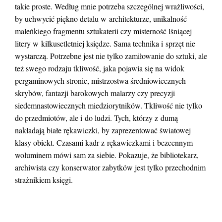
takie proste. Według mnie potrzeba szczególnej wrażliwości,
by uchwycić piękno detalu w architekturze, unikalność
maleńkiego fragmentu sztukaterii czy misterność lśniącej
litery w kilkusetletniej księdze. Sama technika i sprzęt nie
wystarczą. Potrzebne jest nie tylko zamiłowanie do sztuki, ale
też swego rodzaju tkliwość, jaka pojawia się na widok
pergaminowych stronic, mistrzostwa średniowiecznych
skrybów, fantazji barokowych malarzy czy precyzji
siedemnastowiecznych miedziorytników. Tkliwość nie tylko
do przedmiotów, ale i do ludzi. Tych, którzy z dumą
nakładają białe rękawiczki, by zaprezentować światowej
klasy obiekt. Czasami kadr z rękawiczkami i bezcennym
woluminem mówi sam za siebie. Pokazuje, że bibliotekarz,
archiwista czy konserwator zabytków jest tylko przechodnim
strażnikiem księgi.