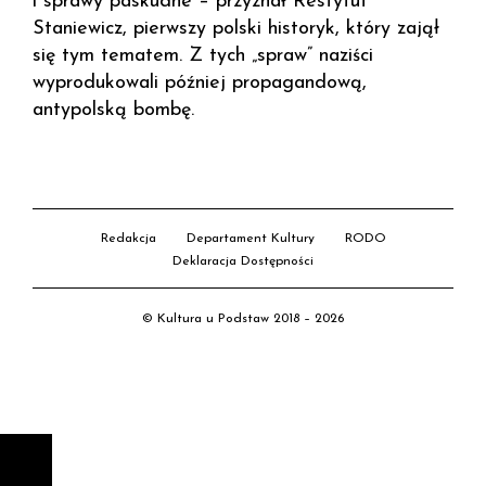
i sprawy paskudne – przyznał Restytut
Staniewicz, pierwszy polski historyk, który zajął
się tym tematem. Z tych „spraw” naziści
wyprodukowali później propagandową,
antypolską bombę.
Redakcja
Departament Kultury
RODO
Deklaracja Dostępności
© Kultura u Podstaw 2018 – 2026
D