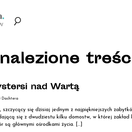
nalezione treści
stersi nad Wartą
ł Dachtera
, szczycący się dzisiaj jednym z najpiękniejszych zabytkó
dającą się z dwudziestu kilku domostw, w której zakład 
ór są głównymi ośrodkami życia. […]