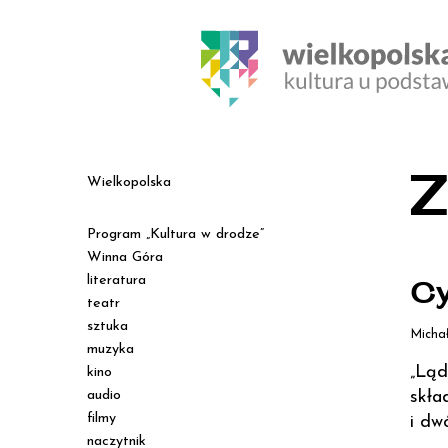
Z
Wielkopolska
Program „Kultura w drodze”
Winna Góra
literatura
Cy
teatr
sztuka
Micha
muzyka
„Ląd
kino
audio
skła
filmy
i dw
naczytnik