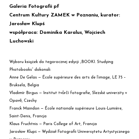
Galeria Fotografii pf
Centrum Kultury ZAMEK w Poznaniu,
kurator:
Jarosław Klupś
współpraca: Dominika Karalus, Wojciech
Luchowski
Wyboru książek do tegorocznej edycji „BOOKI. Studying
Photobooks” dokonali:
Anne De Gelas — École supérieure des arts de l’image, LE 75 –
Bruksela, Belgia
Vladimír Birgus — Institut tvůrčí fotografie, Slezské univerzity v
Opavě, Czechy
Franck Maindon — École nationale supérieure Louis-Lumière,
Saint-Denis, Francja
Klaus Fruchtnis — Paris College of Art, Francja
Jarosław Klupś — Wydział Fotografii Uniwersytetu Artystycznego