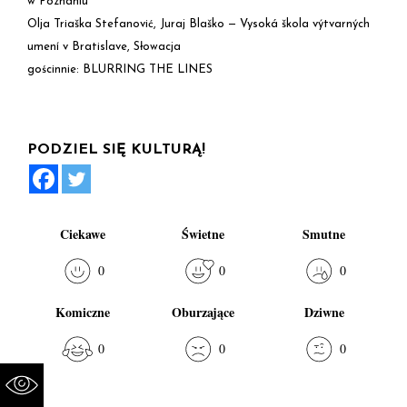
w Poznaniu
Olja Triaška Stefanović, Juraj Blaško — Vysoká škola výtvarných
umení v Bratislave, Słowacja
gościnnie: BLURRING THE LINES
PODZIEL SIĘ KULTURĄ!
Ciekawe
Świetne
Smutne
0
0
0
Komiczne
Oburzające
Dziwne
0
0
0