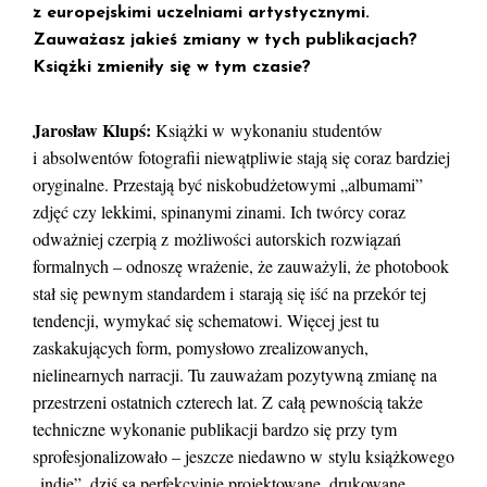
z europejskimi uczelniami artystycznymi.
Zauważasz jakieś zmiany w tych publikacjach?
Książki zmieniły się w tym czasie?
Jarosław Klupś:
Książki w wykonaniu studentów
i absolwentów fotografii niewątpliwie stają się coraz bardziej
oryginalne. Przestają być niskobudżetowymi „albumami”
zdjęć czy lekkimi, spinanymi zinami. Ich twórcy coraz
odważniej czerpią z możliwości autorskich rozwiązań
formalnych – odnoszę wrażenie, że zauważyli, że photobook
stał się pewnym standardem i starają się iść na przekór tej
tendencji, wymykać się schematowi. Więcej jest tu
zaskakujących form, pomysłowo zrealizowanych,
nielinearnych narracji. Tu zauważam pozytywną zmianę na
przestrzeni ostatnich czterech lat. Z całą pewnością także
techniczne wykonanie publikacji bardzo się przy tym
sprofesjonalizowało – jeszcze niedawno w stylu książkowego
„indie”, dziś są perfekcyjnie projektowane, drukowane