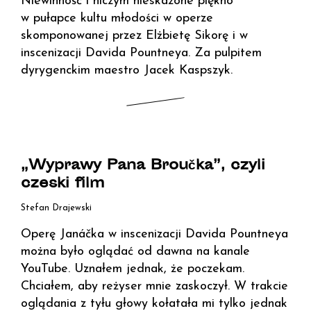
Niewinność i niczym nieskażone piękno
w pułapce kultu młodości w operze
skomponowanej przez Elżbietę Sikorę i w
inscenizacji Davida Pountneya. Za pulpitem
dyrygenckim maestro Jacek Kaspszyk.
„Wyprawy Pana Broučka”, czyli
czeski film
Stefan Drajewski
Operę Janáčka w inscenizacji Davida Pountneya
można było oglądać od dawna na kanale
YouTube. Uznałem jednak, że poczekam.
Chciałem, aby reżyser mnie zaskoczył. W trakcie
oglądania z tyłu głowy kołatała mi tylko jednak