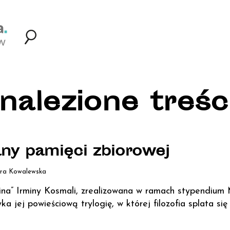
nalezione treści
ny pamięci zbiorowej
ra Kowalewska
ina” Irminy Kosmali, zrealizowana w ramach stypendiu
ka jej powieściową trylogię, w której filozofia splata si