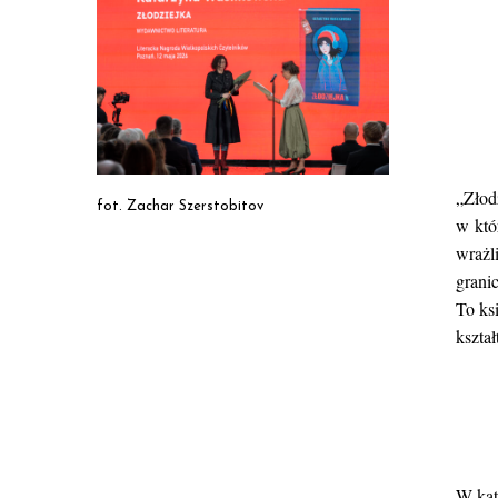
„Złodz
fot. Zachar Szerstobitov
w któ
wrażl
grani
To ks
kształ
W kate