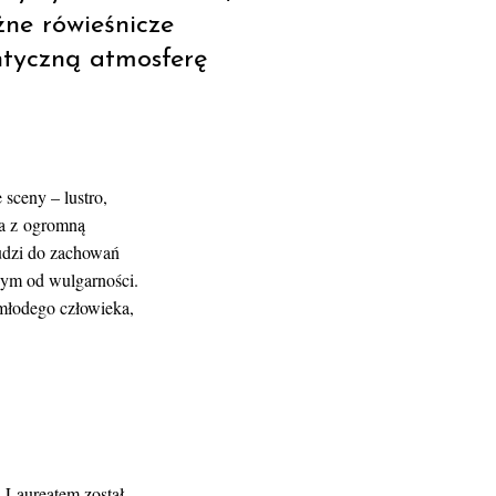
ne rówieśnicze
ntyczną atmosferę
 sceny – lustro,
ka z ogromną
ludzi do zachowań
ym od wulgarności.
 młodego człowieka,
. Laureatem został