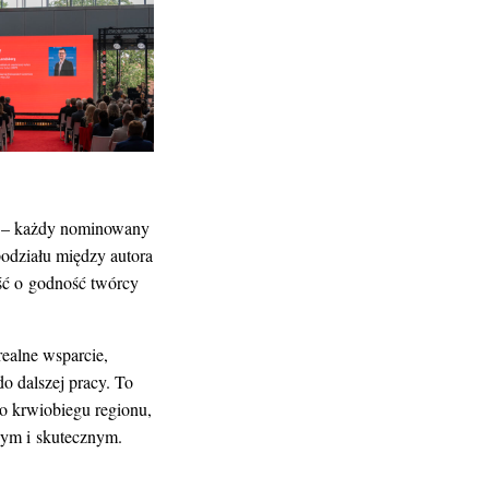
ki – każdy nominowany
podziału między autora
ość o godność twórcy
realne wsparcie,
o dalszej pracy. To
go krwiobiegu regionu,
nym i skutecznym.