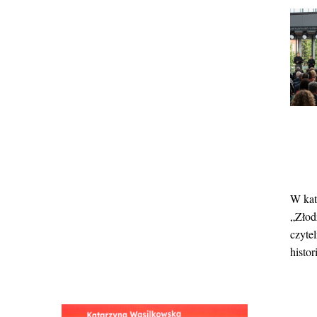
W kat
„Złod
czyte
histori