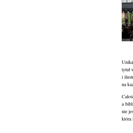
Unika
tytuł 
i ilu
na ka
Całoś
a bib
nie je
która