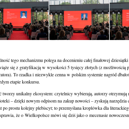
lność tego mechanizmu polega na docenieniu całej finałowej dziesiąt
wiąże się z gratyfikacją w wysokości 5 tysięcy złotych (z możliwością 
stratora). To rzadka i niezwykle cenna w polskim systemie nagród dbał
żdym etapie konkursu.
ć tworzy unikalny ekosystem: czytelnicy wybierają, autorzy otrzymują 
lioteki – dzięki nowym odpisom na zakup nowości – zyskują narzędzia d
st po prostu kolejny plebiscyt; to przemyślana kroplówka dla literackie
 sprawia, że o Wielkopolsce mówi się dziś jako o mecenasie nowoczes