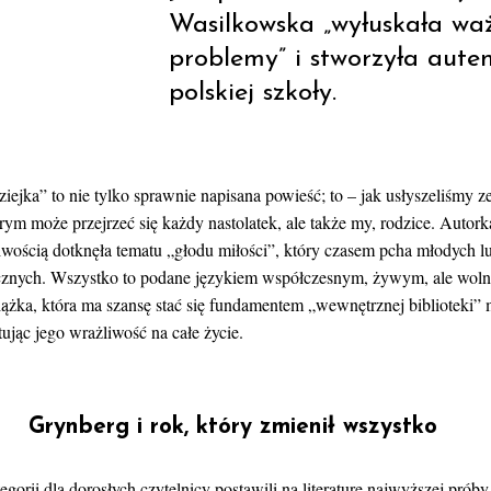
Wasilkowska „wyłuskała waż
problemy” i stworzyła aute
polskiej szkoły.
iejka” to nie tylko sprawnie napisana powieść; to – jak usłyszeliśmy ze
rym może przejrzeć się każdy nastolatek, ale także my, rodzice. Autor
iwością dotknęła tematu „głodu miłości”, który czasem pcha młodych 
cznych. Wszystko to podane językiem współczesnym, żywym, ale woln
iążka, która ma szansę stać się fundamentem „wewnętrznej biblioteki”
tując jego wrażliwość na całe życie.
Grynberg i rok, który zmienił wszystko
gorii dla dorosłych czytelnicy postawili na literaturę najwyższej próby