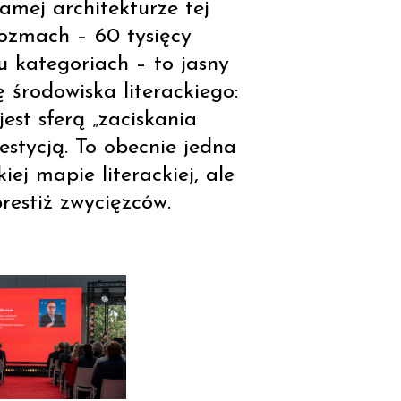
amej architekturze tej
rozmach – 60 tysięcy
u kategoriach – to jasny
 środowiska literackiego:
est sferą „zaciskania
westycją. To obecnie jedna
ej mapie literackiej, ale
estiż zwycięzców.