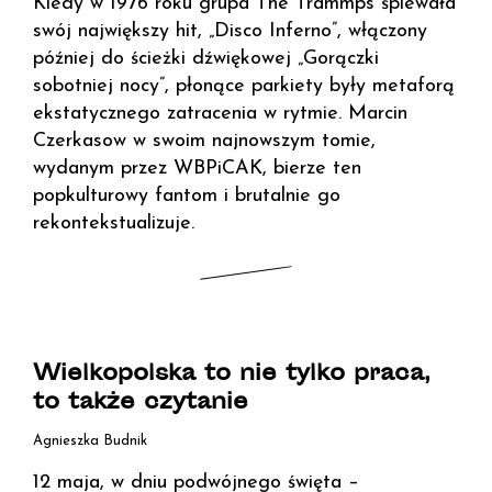
Kiedy w 1976 roku grupa The Trammps śpiewała
swój największy hit, „Disco Inferno”, włączony
później do ścieżki dźwiękowej „Gorączki
sobotniej nocy”, płonące parkiety były metaforą
ekstatycznego zatracenia w rytmie. Marcin
Czerkasow w swoim najnowszym tomie,
wydanym przez WBPiCAK, bierze ten
popkulturowy fantom i brutalnie go
rekontekstualizuje.
Wielkopolska to nie tylko praca,
to także czytanie
Agnieszka Budnik
12 maja, w dniu podwójnego święta –