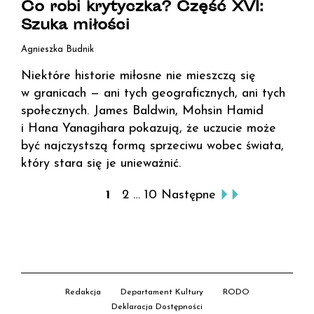
Co robi krytyczka? Część XVI:
Szuka miłości
Agnieszka Budnik
Niektóre historie miłosne nie mieszczą się
w granicach — ani tych geograficznych, ani tych
społecznych. James Baldwin, Mohsin Hamid
i Hana Yanagihara pokazują, że uczucie może
być najczystszą formą sprzeciwu wobec świata,
który stara się je unieważnić.
1
2
…
10
Następne
w
i
ę
c
e
Redakcja
Departament Kultury
RODO
j
Deklaracja Dostępności