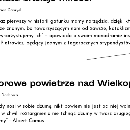
tian Gabryel
raz pierwszy w historii gatunku mamy narzędzia, dzięki 
ze znanym, bo towarzyszącym nam od zawsze, kataklizm
wykorzystujemy ich” – opowiada o swoim monodramie in
p Pietrowicz, będący jednym z tegorocznych stypendys
rowe powietrze nad Wielko
ł Dachtera
dy nosi w sobie dżumę, nikt bowiem nie jest od niej woln
 w chwili roztargnienia nie tchnąć dżumy w twarz drugieg
my” - Albert Camus