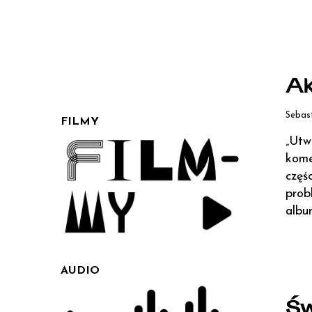
Ak
Sebas
FILMY
„Utw
kome
częś
prob
albu
AUDIO
Św