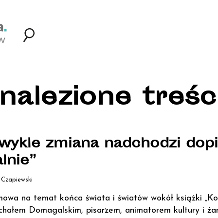
nalezione treści
wykle zmiana nadchodzi dopi
lnie”
 Czapiewski
owa na temat końca świata i światów wokół książki „Koni
chałem Domagalskim, pisarzem, animatorem kultury i żar