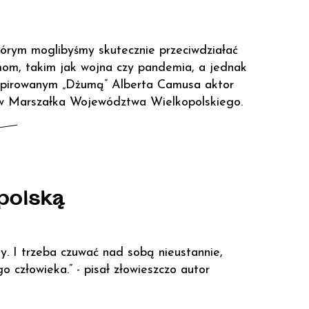
którym moglibyśmy skutecznie przeciwdziałać
om, takim jak wojna czy pandemia, a jednak
spirowanym „Dżumą” Alberta Camusa aktor
tów Marszałka Województwa Wielkopolskiego.
polską
y. I trzeba czuwać nad sobą nieustannie,
o człowieka.” - pisał złowieszczo autor