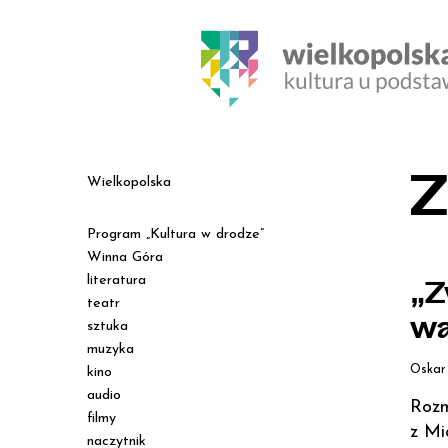
Z
Wielkopolska
Program „Kultura w drodze”
Winna Góra
literatura
„Z
teatr
wa
sztuka
muzyka
Oskar
kino
audio
Rozm
filmy
z Mi
naczytnik