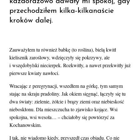
każdorazowo dawały mi spokój, gdy
przechodziłem kilka-kilkanaście
kroków dalej.
Zauważyłem tu również babkę (to roślina), bielą kwitł
kielisznik zaroślowy, wdzięczyły się pokrzywy, ale
i wszędobylski niecierpek. Rozkwitły, a nawet przekwitły już
pierwsze kwiaty nawłoci.
Wracając z peregrynacji, wszedłem na górkę, tym samym
stając na skraju pradoliny. Jak okiem sięgnąć, łączyły się tu
dwa światy: zielenie, żółcie i brązy ziemi oraz niebieskość
nieboskłonu. Dla mieszczucha to zjawisko kojące. Wsi
spokojna, wsi wesoła… – chciałoby się powtórzyć za
Kochanowskim.
I tak, nie wiadomo kiedy, przyszedł czas obiadu. Co nie