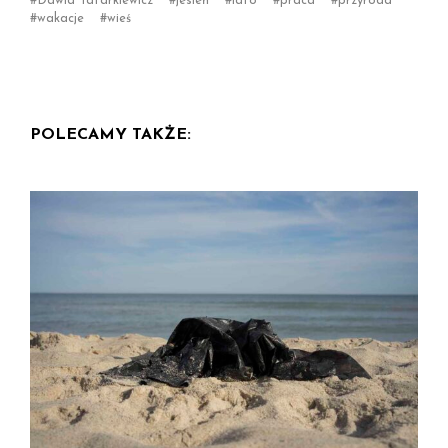
Dawid Tatarkiewicz
jesień
lato
praca
przyroda
wakacje
wieś
POLECAMY TAKŻE: