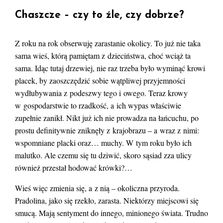
Chaszcze – czy to źle, czy dobrze?
Z roku na rok obserwuję zarastanie okolicy. To już nie taka
sama wieś, którą pamiętam z dzieciństwa, choć wciąż ta
sama. Idąc tutaj drzewiej, nie raz trzeba było wyminąć krowi
placek, by zaoszczędzić sobie wątpliwej przyjemności
wydłubywania z podeszwy tego i owego. Teraz krowy
w gospodarstwie to rzadkość, a ich wypas właściwie
zupełnie zanikł. Nikt już ich nie prowadza na łańcuchu, po
prostu definitywnie zniknęły z krajobrazu – a wraz z nimi:
wspomniane placki oraz… muchy. W tym roku było ich
malutko. Ale czemu się tu dziwić, skoro sąsiad zza ulicy
również przestał hodować krówki?…
Wieś więc zmienia się, a z nią – okoliczna przyroda.
Pradolina, jako się rzekło, zarasta. Niektórzy miejscowi się
smucą. Mają sentyment do innego, minionego świata. Trudno