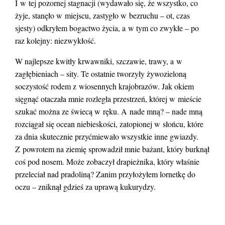
I w tej pozornej stagnacji (wydawało się, że wszystko, co
żyje, stanęło w miejscu, zastygło w bezruchu – ot, czas
sjesty) odkryłem bogactwo życia, a w tym co zwykłe – po
raz kolejny: niezwykłość.
W najlepsze kwitły krwawniki, szczawie, trawy, a w
zagłębieniach – sity. Te ostatnie tworzyły żywozieloną
soczystość rodem z wiosennych krajobrazów. Jak okiem
sięgnąć otaczała mnie rozległa przestrzeń, której w mieście
szukać można ze świecą w ręku. A nade mną? – nade mną
rozciągał się ocean niebieskości, zatopionej w słońcu, które
za dnia skutecznie przyćmiewało wszystkie inne gwiazdy.
Z powrotem na ziemię sprowadził mnie bażant, który burknął
coś pod nosem. Może zobaczył drapieżnika, który właśnie
przeleciał nad pradoliną? Zanim przyłożyłem lornetkę do
oczu – zniknął gdzieś za uprawą kukurydzy.