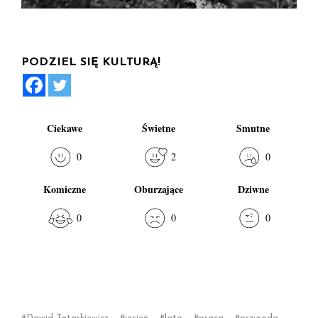
PODZIEL SIĘ KULTURĄ!
Ciekawe
Świetne
Smutne
0
2
0
Komiczne
Oburzające
Dziwne
0
0
0