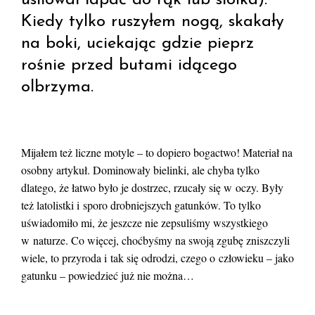
usiłował łapać do rąk lub słoika).
Kiedy tylko ruszyłem nogą, skakały
na boki, uciekając gdzie pieprz
rośnie przed butami idącego
olbrzyma.
Mijałem też liczne motyle – to dopiero bogactwo! Materiał na
osobny artykuł. Dominowały bielinki, ale chyba tylko
dlatego, że łatwo było je dostrzec, rzucały się w oczy. Były
też latolistki i sporo drobniejszych gatunków. To tylko
uświadomiło mi, że jeszcze nie zepsuliśmy wszystkiego
w naturze. Co więcej, choćbyśmy na swoją zgubę zniszczyli
wiele, to przyroda i tak się odrodzi, czego o człowieku – jako
gatunku – powiedzieć już nie można…