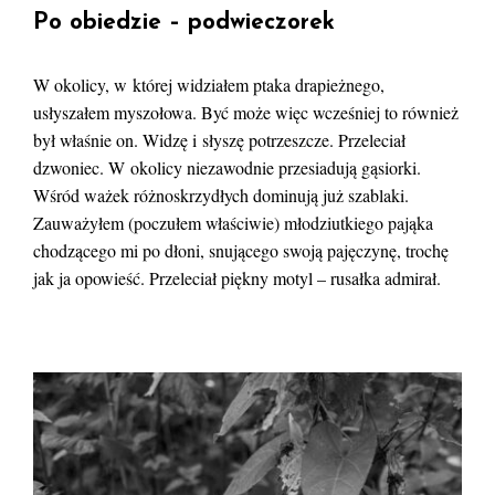
Po obiedzie – podwieczorek
W okolicy, w której widziałem ptaka drapieżnego,
usłyszałem myszołowa. Być może więc wcześniej to również
był właśnie on. Widzę i słyszę potrzeszcze. Przeleciał
dzwoniec. W okolicy niezawodnie przesiadują gąsiorki.
Wśród ważek różnoskrzydłych dominują już szablaki.
Zauważyłem (poczułem właściwie) młodziutkiego pająka
chodzącego mi po dłoni, snującego swoją pajęczynę, trochę
jak ja opowieść. Przeleciał piękny motyl – rusałka admirał.