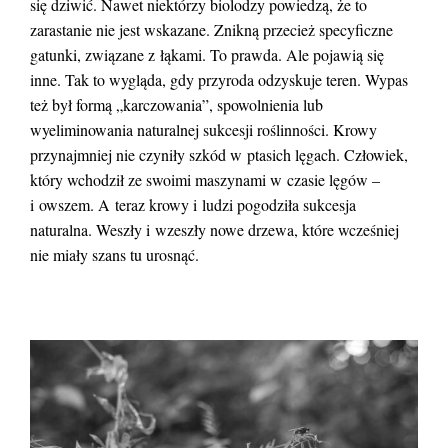
się dziwić. Nawet niektórzy biolodzy powiedzą, że to
zarastanie nie jest wskazane. Znikną przecież specyficzne
gatunki, związane z łąkami. To prawda. Ale pojawią się
inne. Tak to wygląda, gdy przyroda odzyskuje teren. Wypas
też był formą „karczowania”, spowolnienia lub
wyeliminowania naturalnej sukcesji roślinności. Krowy
przynajmniej nie czyniły szkód w ptasich lęgach. Człowiek,
który wchodził ze swoimi maszynami w czasie lęgów –
i owszem. A teraz krowy i ludzi pogodziła sukcesja
naturalna. Weszły i wzeszły nowe drzewa, które wcześniej
nie miały szans tu urosnąć.